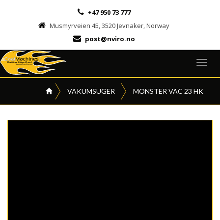
+47 950 73 777
Musmyrveien 45, 3520 Jevnaker, Norway
post@nviro.no
Togg
navig
VAKUMSUGER
MONSTER VAC 23 HK