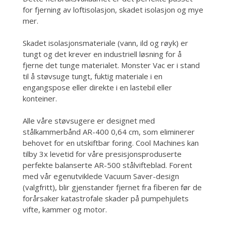
for fjerning av loftisolasjon, skadet isolasjon og mye
mer.
Skadet isolasjonsmateriale (vann, ild og røyk) er
tungt og det krever en industriell løsning for å
fjerne det tunge materialet. Monster Vac er i stand
til å støvsuge tungt, fuktig materiale i en
engangspose eller direkte i en lastebil eller
konteiner.
Alle våre støvsugere er designet med
stålkammerbånd AR-400 0,64 cm, som eliminerer
behovet for en utskiftbar foring. Cool Machines kan
tilby 3x levetid for våre presisjonsproduserte
perfekte balanserte AR-500 stålvifteblad. Forent
med vår egenutviklede Vacuum Saver-design
(valgfritt), blir gjenstander fjernet fra fiberen før de
forårsaker katastrofale skader på pumpehjulets
vifte, kammer og motor.